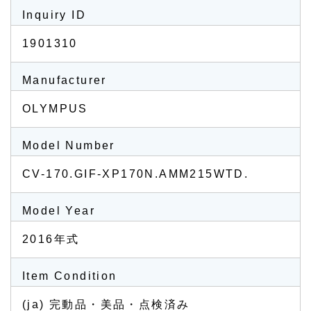
Inquiry ID
1901310
Manufacturer
OLYMPUS
Model Number
CV-170.GIF-XP170N.AMM215WTD.
Model Year
2016年式
Item Condition
(ja) 完動品・美品・点検済み