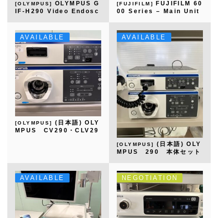
OLYMPUS G
FUJIFILM 60
[OLYMPUS]
[FUJIFILM]
IF-H290 Video Endosc
00 Series – Main Unit
ope
Set
AVAILABLE
AVAILABLE
(日本語) OLY
[OLYMPUS]
MPUS CV290・CLV29
0
(日本語) OLY
[OLYMPUS]
MPUS 290 本体セット
AVAILABLE
NEGOTIATION