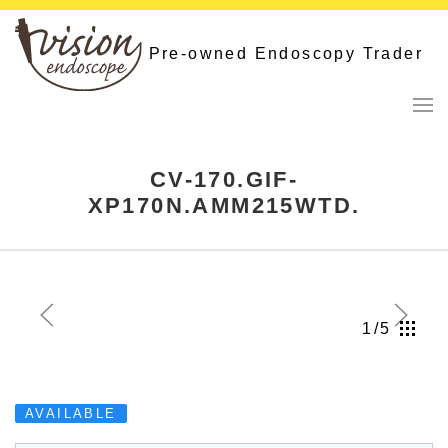
Skip
to
Pre-owned Endoscopy Trader
content
CV-170.GIF-
XP170N.AMM215WTD.
1/5
AVAILABLE