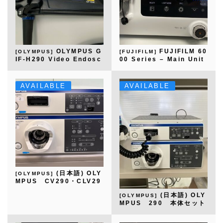
OLYMPUS G
FUJIFILM 60
[OLYMPUS]
[FUJIFILM]
IF-H290 Video Endosc
00 Series – Main Unit
ope
Set
AVAILABLE
AVAILABLE
(日本語) OLY
[OLYMPUS]
MPUS CV290・CLV29
0
(日本語) OLY
[OLYMPUS]
MPUS 290 本体セット