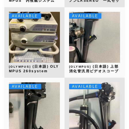
MPUS 内視鏡システム
ノンLASEREO 一式セッ
ト
AVAILABLE
AVAILABLE
(日本語) OLY
(日本語) 上部
[OLYMPUS]
[OLYMPUS]
MPUS 260system
消化管汎用ビデオスコープ
GIF-Q260
AVAILABLE
AVAILABLE