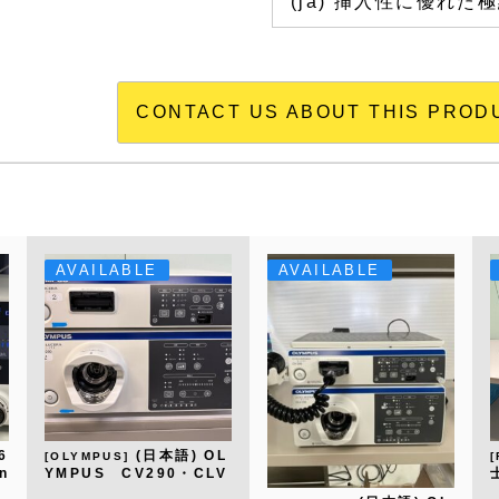
(ja) 挿入性に優れ
CONTACT US ABOUT THIS PROD
AVAILABLE
AVAILABLE
6
(日本語) OL
[OLYMPUS]
n
YMPUS CV290・CLV
290