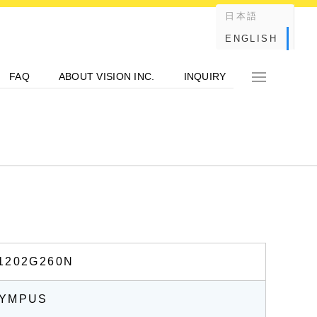
日本語
ENGLISH
FAQ
ABOUT VISION INC.
INQUIRY
1202G260N
LYMPUS