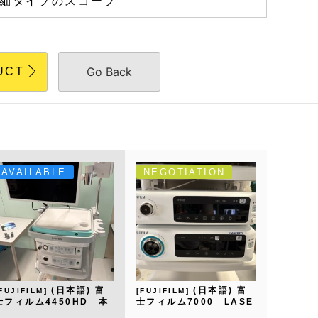
た極細タイプのスコープ
Go Back
UCT
AVAILABLE
NEGOTIATION
(日本語) 富
(日本語) 富
[FUJIFILM]
[FUJIFILM]
士フィルム4450HD 本
士フィルム7000 LASE
体セット
REO 本体一式セット