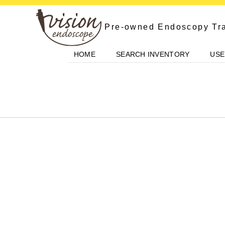
Skip
to
Pre-owned Endoscopy Tr
content
HOME
SEARCH INVENTORY
USE