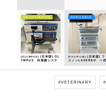
NEGOTIATION
AVAILABLE
(日本語) OL
(日本語) フ
[OLYMPUS]
[FUJIFILM]
YMPUS 内視鏡システ
ジノンLASEREO 一
ム
セット
#VETERINARY