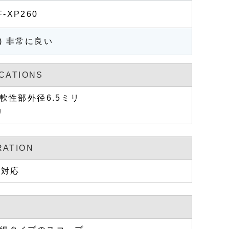
F-XP260
a) 非常に良い
CATIONS
.軟性部外径6.5ミリ
リ
RATION
60対応