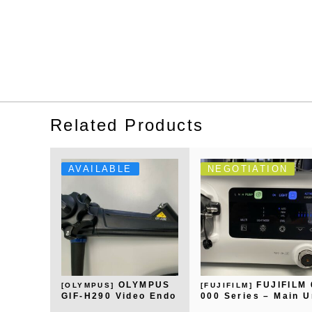
Related Products
AVAILABLE
NEGOTIATION
OLYMPUS
FUJIFILM 
[OLYMPUS]
[FUJIFILM]
GIF-H290 Video Endo
000 Series – Main U
scope
it Set