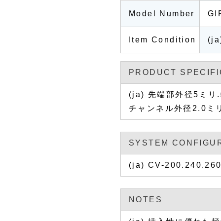
Model Number
GI
Item Condition
(j
PRODUCT SPECIFI
(ja) 先端部外径5ミリ
チャンネル外径2.0ミ
SYSTEM CONFIGU
(ja) CV-200.240.2
NOTES