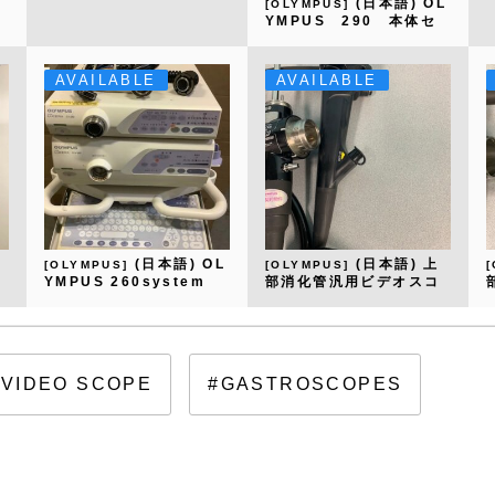
(日本語) OL
[OLYMPUS]
YMPUS 290 本体セ
ット
AVAILABLE
AVAILABLE
(日本語) OL
(日本語) 上
[OLYMPUS]
[OLYMPUS]
式
YMPUS 260system
部消化管汎用ビデオスコ
ープ GIF-Q260
#VIDEO SCOPE
#GASTROSCOPES